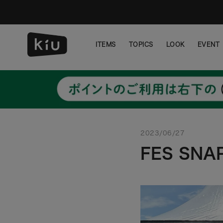
ス
キ
ッ
プ
ITEMS
TOPICS
LOOK
EVENT
し
て
ITEMS
TOPICS
LOOK
EVENT
コ
ン
テ
ン
ツ
に
移
2023/06/27
動
FES SNA
す
る