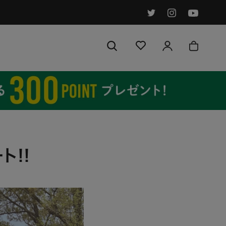
シェア
前へ
次へ
ト‼︎