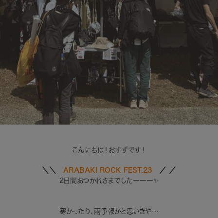
こんにちは！おすずです！
＼＼
ARABAKI ROCK FEST.23
／
／
2日間おつかれさまでしたーーー✨
寒かったり、雨予報かと思いきや…