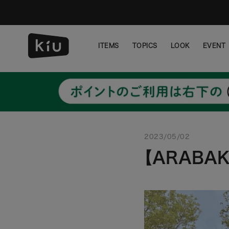
ス
キ
ッ
プ
ITEMS
TOPICS
LOOK
EVENT
し
て
ITEMS
TOPICS
LOOK
EVENT
コ
ン
テ
ン
ツ
に
移
2023/05/02
動
【ARABAK
す
る