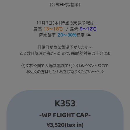
（公式HP掲載順）
11月9日（木）時点の天気予報は
最高
13〜18℃
/ 最低
9〜12
℃
降水確率
20〜30
%
程度 🌤
日曜日が急に気温下がります…
ここ数日気温が高かったので、寒暖差対策は十分に❄️
代々木公園で入場料無料で行われるイベントなので
お近くの方はぜひ！お立ち寄りください〜⛄️🎶