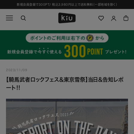
ス
新規会員登録で300PT/ 税込3,980円以上で送料無料（一部地域を除く）
キ
ッ
プ
し
て
コ
ン
テ
ン
ツ
2023/11/09
に
移
【騎馬武者ロックフェス&東京雪祭】当日&告知レポ
動
ート‼︎
す
る