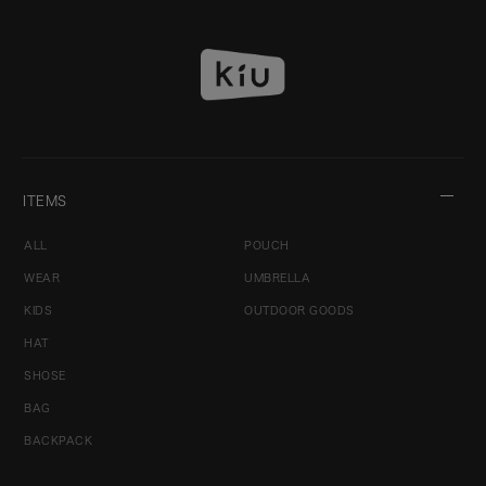
ITEMS
ALL
POUCH
WEAR
UMBRELLA
KIDS
OUTDOOR GOODS
HAT
SHOSE
BAG
BACKPACK