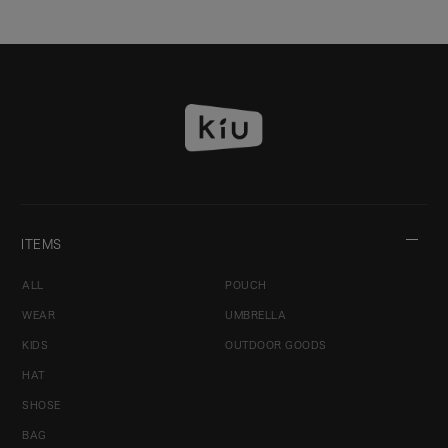
ITEMS
ALL
POUCH
WEAR
UMBRELLA
KIDS
OUTDOOR GOODS
HAT
SHOSE
BAG