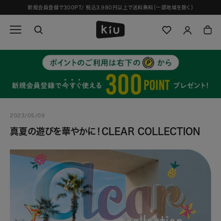
ス
新規会員登録で300PT/ 税込3,980円以上で送料無料（一部地域を除く）
キ
ッ
プ
し
て
コ
ン
テ
ン
ツ
2023/05/09
に
移
真夏の遊びを華やかに！CLEAR COLLECTION
動
す
る