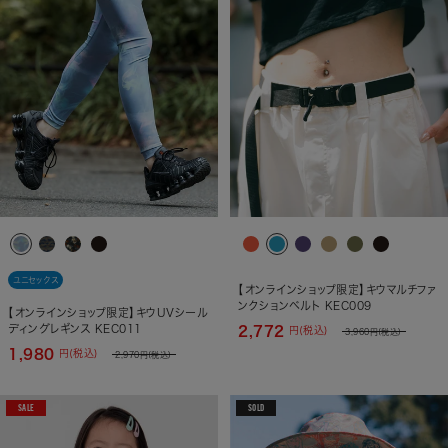
ユニセックス
【オンラインショップ限定】キウマルチファ
ンクションベルト KEC009
【オンラインショップ限定】キウUVシール
ディングレギンス KEC011
2,772
円(税込)
3,960
円(税込)
1,980
円(税込)
2,970
円(税込)
SALE
SOLD