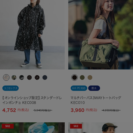
ユニセックス
A4・PC対応
撥水
【オンラインショップ限定】スタンダードレ
マルチパーパス3WAYトートバッグ
インポンチョ KEC008
KEC010
4,752
3,960
円(税込)
円(税込)
5,940
円(税込)
4,950
円(税込)
SALE
SALE