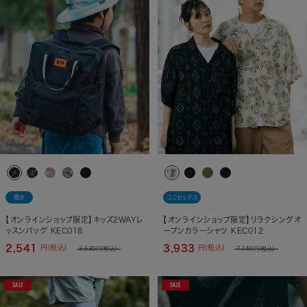
撥水
ユニセックス
【オンラインショップ限定】キッズ2WAYレ
【オンラインショップ限定】リラクシングオ
ッスンバッグ KEC018
ープンカラーシャツ KEC012
2,541
3,933
円(税込)
円(税込)
3,630
円(税込)
7,150
円(税込)
SALE
SALE