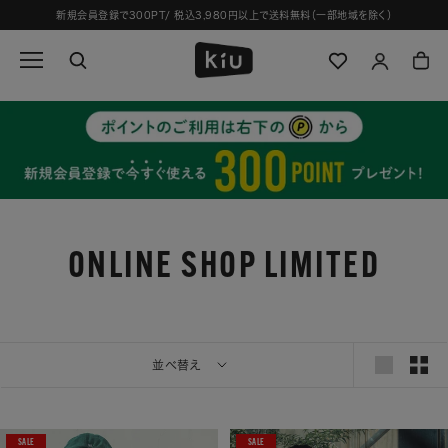
ス
新規会員登録で300PT/ 税込3,980円以上で送料無料（一部地域を除く）
キ
ッ
プ
し
て
コ
ン
テ
ン
ツ
に
ONLINE SHOP LIMITED
移
動
す
る
並べ替え
SALE
SALE