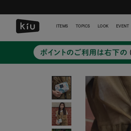
ス
キ
ッ
プ
ITEMS
TOPICS
LOOK
EVENT
し
て
ITEMS
TOPICS
LOOK
EVENT
コ
ン
テ
ン
ツ
に
移
動
す
る