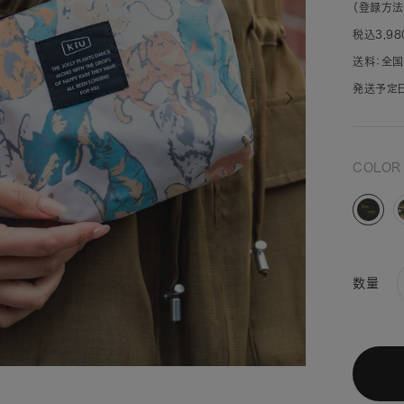
（登録方法
税込3,9
送料：全国
発送予定日
COLO
レ
オ
パ
ー
ド
数量
(175)
(