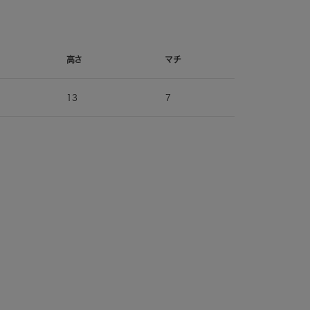
高さ
マチ
13
7