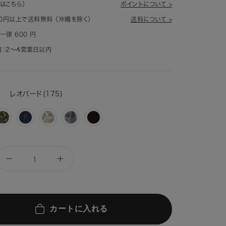
はこちら）
ポイントについて >
80円以上で送料無料 （沖縄を除く）
送料について >
一律 600 円
：2～4営業日以内
R
レオパード(175)
フ
ロ
ル
ア
ブ
ラ
ー
ミ
ー
ラ
ワ
ズ
ナ
バ
ッ
ー
(629)
ス
ン
ク
カ
キ
ヘ
(900)
モ
ャ
イ
フ
ッ
ズ
ラ
ツ
(644)
622)
OF(641)
カートに入れる