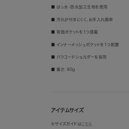
■ はっ水・防水加工生地を使用
■ 汚れが付きにくく、お手入れ簡単
■ 背面ポケットを1つ搭載
■ インナーメッシュポケットを1つ配置
■ パラコードショルダーを採用
■ 重さ: 80g
アイテムサイズ
※サイズガイドは
こちら