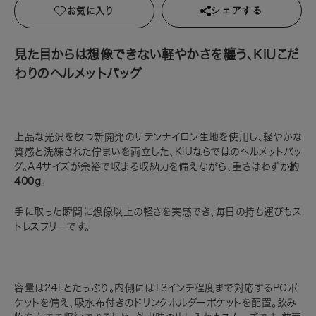
お気に入り
シェアする
見た目からは想像できない軽やかさを纏う、KiUこだ
わりのヘルメットバッグ
上品な光沢を放つ新開発のサテンナイロン生地を使用し、軽やかな
質感と洗練された佇まいを両立した、KiUならではのヘルメットバッ
グ。A4サイズが余裕で収まる収納力を備えながら、重さはわずか
約
400g
。
手に取った瞬間に想像以上の軽さを実感でき、毎日の持ち運びもス
トレスフリーです。
容量は24Lとたっぷり。内側には13インチ程度まで対応するPCポ
ケットを備え、吸水布付きのドリンクホルダーポケットを配置。飲み