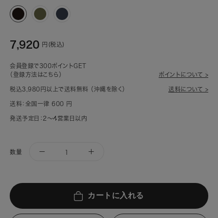
ブ
カ
ネ
ラ
ー
イ
ッ
キ
ビ
7,920
ク
(906)
ー
円(税込)
(900)
(910)
会員登録で300ポイントGET
（登録方法はこちら）
ポイントについて >
税込3,980円以上で送料無料 （沖縄を除く）
送料について >
送料：全国一律 600 円
発送予定日：2～4営業日以内
数量
カートに入れる