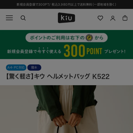
ス
新規会員登録で300PT/ 税込3,980円以上で送料無料（一部地域を除く）
キ
ッ
プ
し
て
コ
ン
テ
ン
ツ
A4・PC対応
撥水
に
【驚く軽さ】キウ ヘルメットバッグ K522
移
動
す
る