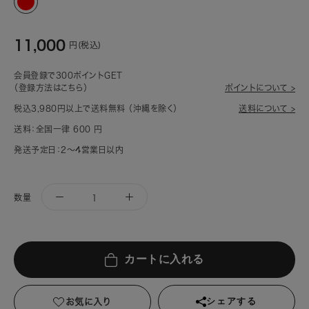
ッ
ド
11,000
(916)
円(税込)
会員登録で300ポイントGET
（登録方法はこちら）
ポイントについて >
税込3,980円以上で送料無料 （沖縄を除く）
送料について >
送料：全国一律 600 円
発送予定日：2～4営業日以内
数量
カートに入れる
お気に入り
シェアする