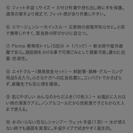
⑤ フィット手袋 Lサイズ→ 片付け作業や持ち出し時に手を保護。
通常の軍手より頑丈で、フィット感があり作業しやすい。
⑥ エマージェンシーホイッスル→ 災害時の居場所知らせに。小型
で携帯しやすく、緊急時の呼びかけに役立つ。
⑦ Pioma 携帯用トイレ（5回分 × 1パック）→ 断水時や屋外避
難で安心。凝固剤をかける事で可燃ごみとして廃棄可能。優れた抗
菌・防臭性。
⑧ エイドクルー（簡易救急セット）→ 絆創膏・綿棒・グルーミング
用品5点入り。小さなケガへの応急処置に。コンパクトでかさばら
ず、避難先でも安心感を確保。
⑨ 肌にやさしい みんなのからだふき（10枚入）→ お風呂に入れな
い時の清潔ケアに。ノンアルコールだから低刺激で子どもから大人
まで使える。
⑩ 水のいらない泡なしシャンプー ウェット手袋（1双）→ 水が使え
ない時でも頭部を清潔に。手袋タイプで拭きやすく衛生的。