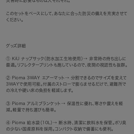
災害時に必要なものは人それぞれ。
このセットをベースにして、あなたに合った防災の備えを充実させて
ください。
グッズ詳細
① KiU ナップサック（防水加工生地使用）→ 非常時の持ち出しに
最適。リフレクタープリントも施しているので、夜間の視認性も抜群。
② Pioma 3WAY エアーマット→ 分割できるのでサイズを変えて
3WAYで使用可能。付属のストローで膨らませるだけで、避難所で
の冷えや硬い床の負担を軽減します。
③ Pioma アルミブランケット→ 保温性に優れ、寒さや震えを軽
減。軽量で持ち運びも簡単。
④ Pioma 給水袋（10L）→ 断水時、清潔に飲料水を保管。ポリ臭
の少ない国産原料を採用。コンパクト収納で備蓄にも便利。