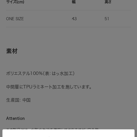
サイズ(cm)
幅
高さ
ONE SIZE
43
51
素材
ポリエステル100%（表：はっ水加工）
中間層にTPUラミネート加工を施しています。
生産国: 中国
Attention
この製品ははっ水防水生地を使用しておりますが、完全防