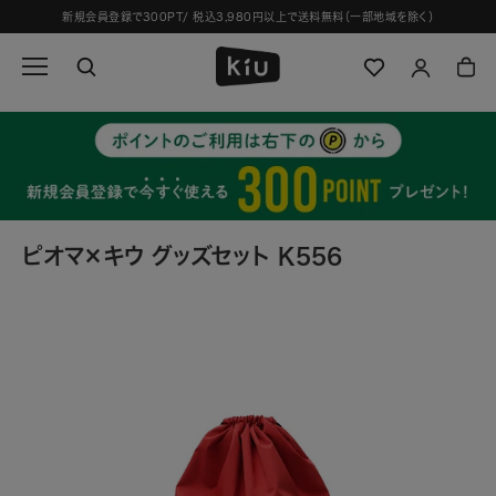
ス
新規会員登録で300PT/ 税込3,980円以上で送料無料（一部地域を除く）
キ
ッ
プ
し
て
コ
ン
テ
ン
ツ
ピオマ×キウ グッズセット K556
に
移
動
す
る