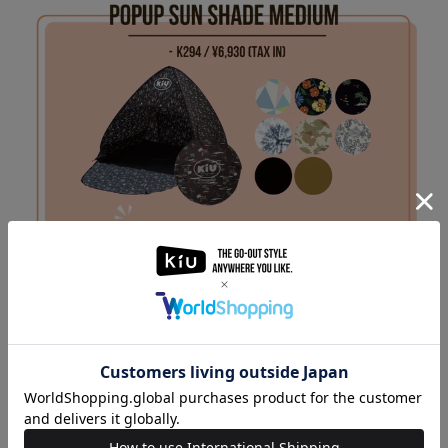
▶︎
ARABAKI ROCK FEST.24 公式HP
▶︎
KiU Official Instagram