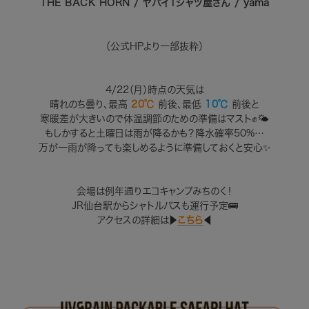
THE BACK HORN / ヤバイTシャツ屋さん /
yama
（公式HPより一部抜粋）
4/22（月）時点の天気は
晴れのち曇り、最高
20
℃
前後、最低
10℃
前後と
寒暖差が大きいので体温調節のための準備はマスト✊🌤
もしかすると土曜日は雨が降るかも？降水確率50%…
万が一雨が降っても楽しめるように準備しておくと安心✨
会場は例年通りエコキャンプみちのく！
JR仙台駅からシャトルバスも運行予定🚌
アクセスの詳細は▶︎
こちら
◀︎