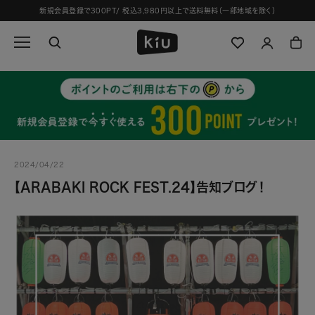
ス
新規会員登録で300PT/ 税込3,980円以上で送料無料（一部地域を除く）
キ
ッ
プ
し
て
コ
ン
テ
ン
ツ
2024/04/22
に
移
【ARABAKI ROCK FEST.24】告知ブログ！
動
す
る