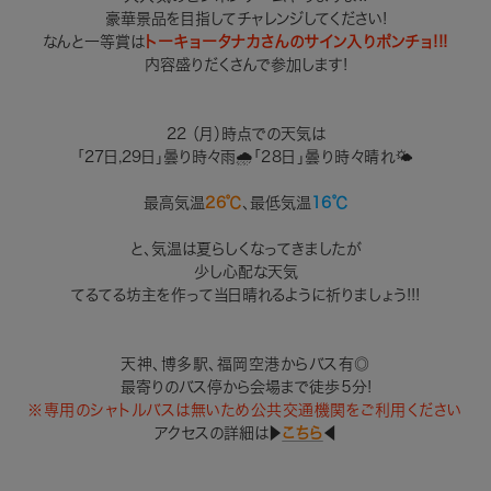
豪華景品を目指してチャレンジしてください!
なんと一等賞は
トーキョータナカさんのサイン入りポンチョ!!!
内容盛りだくさんで参加します!
22 （月）時点での天気は
「27日,29日」曇り時々雨
🌧️
「28日」曇り時々晴れ🌤️
最高気温
26℃
、最低気温
16℃
と、気温は夏らしくなってきましたが
少し心配な天気
てるてる坊主を作って当日晴れるように祈りましょう!!!
天神、博多駅、福岡空港からバス有◎
最寄りのバス停から会場まで徒歩５分!
※専用のシャトルバスは無いため公共交通機関をご利用ください
アクセスの詳細は▶︎
こちら
◀︎