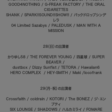
GOOD4NOTHING /
G-FREAK FACTORY / THE ORAL
CIGARETTES
SHANK / SPARK!!SOUND!!SHOW!! /
バックドロップシンデ
レラ
04 Limited Sazabys /
PALEDUSK / MAN WITH A
MISSION
28（日）の出演者
かりゆし58 /
THE FOREVER YOUNG / 四星球 / SUPER
BEAVER /
dustbox / Dizzy Sunfist / TETORA / Hawaiian6
HERO COMPLEX /
HEY-SMITH /
Maki /locofrank
29（月・祝）の出演者
Crossfaith / coldrain / KOTORI / The BONEZ /
ジ・エン
プティ
SIX LOUNGE /
SHADOWS / ハルカミライ / FOMARE