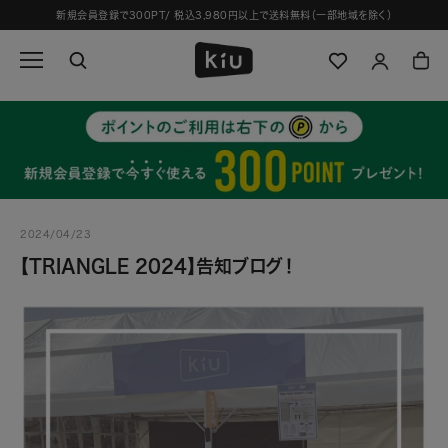
ス
新規会員登録で300PT/ 税込3,980円以上で送料無料（一部地域を除く）
キ
ッ
プ
し
て
コ
ン
テ
ン
ツ
2024/04/23
に
移
【TRIANGLE 2024】告知ブログ！
動
す
る