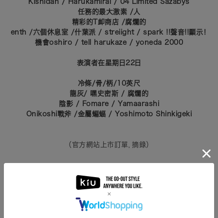
Kishidan / Harukamirai / 04 Limited Sazabys
任務的最大激素 /人
精彩的T卹商店 /腐爛的
enth /六個休息室 /什葉派 / streiight / spark !!聲音!!顯示！
機會oshiro / tell harukaze / yoneda 2000
表演者在星期日22日
冷條/骨/柄/10英尺
龍灰/
嘿史密斯 /
腐爛的
陰影 / Fomare / Yamaarashi
Onikoshi戰斧 /金屬蝙蝠 / Yoshimoto Shinkigeki
（官方網站上市訂單，摘錄）
12月16日星期一的天氣預報
這兩天都是最好的
10℃
前後 /最低
1〜2℃
降水概率
40〜60
%☁️
場地溫暖（還是很熱？）