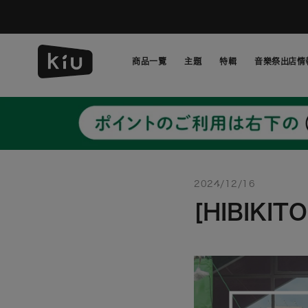
跳
過
並
轉
商品一覽
主題
特輯
音樂祭出店情
到
內
主題
特輯
音樂祭出店情
容
2024/12/16
[HIBIKI