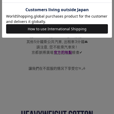
食物和商品非常冷！由於溫度差，不要感冒！
也只有在線汗衫
計劃在會場出售🍲
請停下來！呢
距Kintetsu的Takeda站15分鐘！
其他5分鐘乘公共汽車，出租車3分鐘🚘
請注意，您不能乘汽車來！
京都脈搏廣場
官方的
地點
檢查✔︎
讓我們在不屈服的情況下享受它🏃🎶