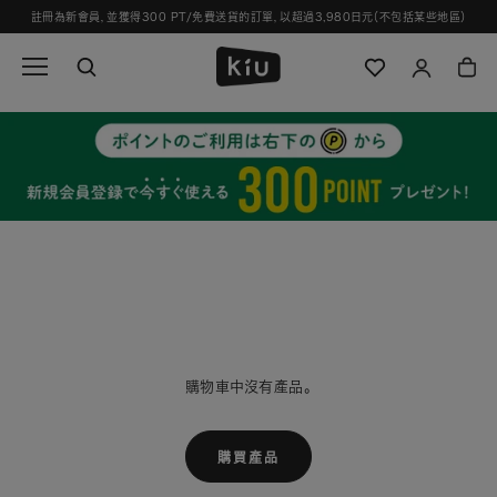
跳
註冊為新會員，並獲得300 PT/免費送貨的訂單，以超過3,980日元（不包括某些地區）
過
並
轉
到
內
容
購物車中沒有產品。
購買產品