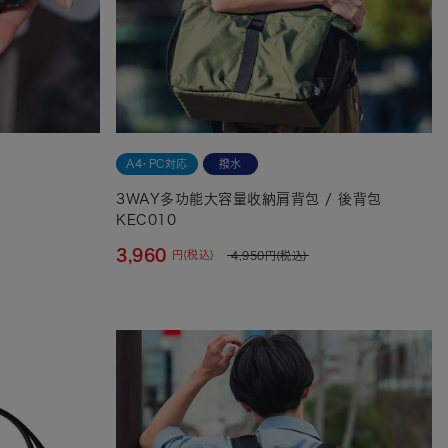
A4・PC対応
撥水
3WAY多功能大容量收納肩背包 / 後背包
KEC010
3,960
円(税込)
4,950
円(税込)