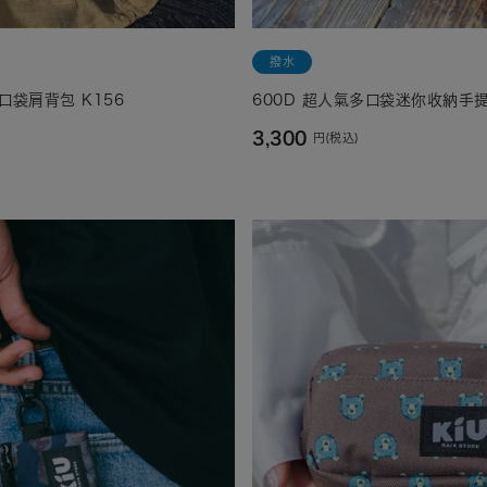
撥水
口袋肩背包 K156
600D 超人氣多口袋迷你收納手提
3,300
円(税込)