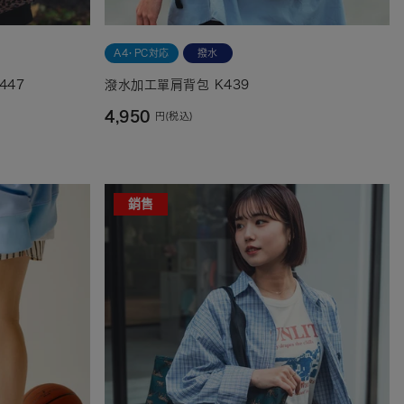
A4・PC対応
撥水
447
潑水加工單肩背包 K439
4,950
円(税込)
銷售