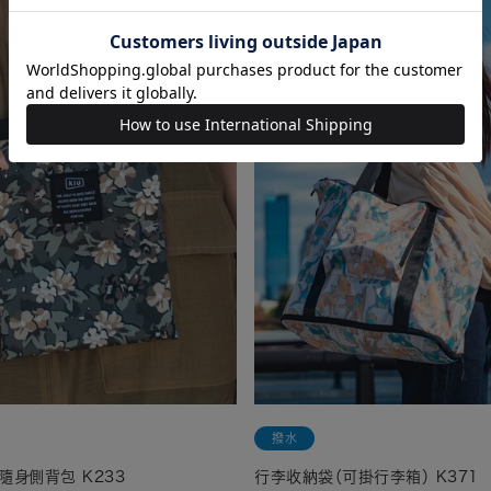
銷售
撥水
隨身側背包 K233
行李收納袋（可掛行李箱） K371