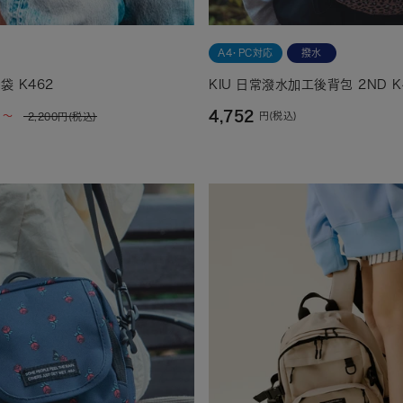
A4・PC対応
撥水
 K462
KIU 日常潑水加工後背包 2ND K
4,752
 ～
円(税込)
2,200
円(税込)