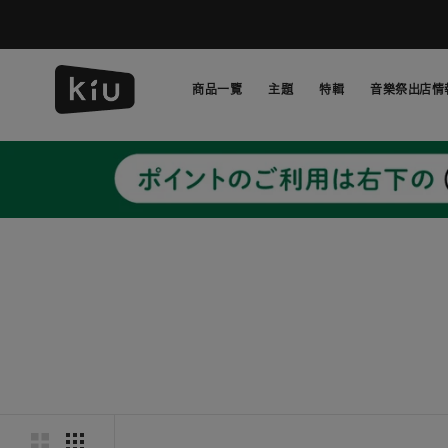
跳
過
並
轉
商品一覽
主題
特輯
音樂祭出店情
到
內
主題
特輯
音樂祭出店情
容