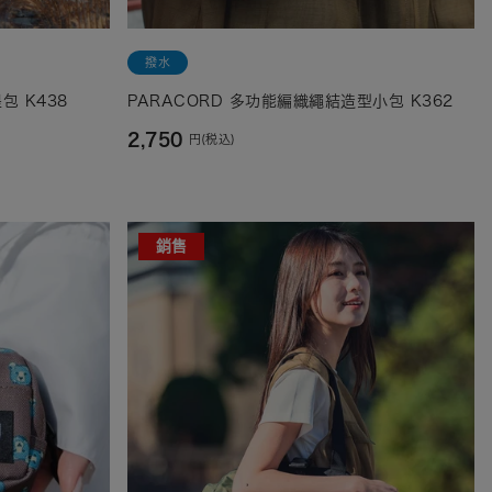
撥水
包 K438
PARACORD 多功能編織繩結造型小包 K362
2,750
円(税込)
銷售