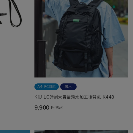
A4・PC対応
撥水
KIU LC時尚大容量潑水加工後背包 K448
9,900
円(税込)