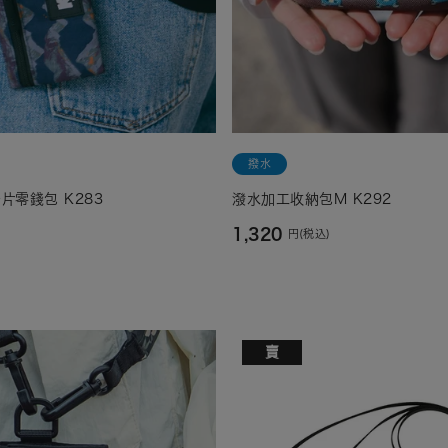
撥水
片零錢包 K283
潑水加工收納包M K292
1,320
円(税込)
賣