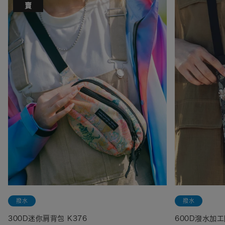
賣
撥水
撥水
300D迷你肩背包 K376
600D潑水加工