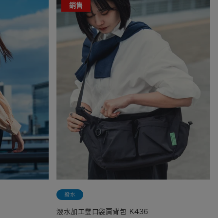
銷售
撥水
潑水加工雙口袋肩背包 K436