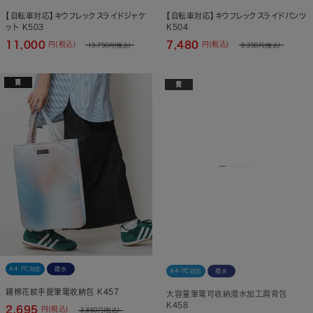
【自転車対応】キウフレックスライドジャケ
【自転車対応】キウフレックスライドパンツ
ット K503
K504
11,000
7,480
円(税込)
円(税込)
13,750
円(税込)
9,350
円(税込)
賣
賣
A4・PC対応
撥水
A4・PC対応
撥水
鋪棉花紋手提筆電收納包 K457
大容量筆電可收納潑水加工肩背包
K458
2,695
円(税込)
3,850
円(税込)