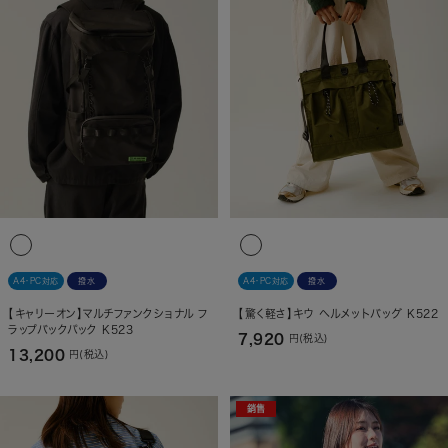
A4・PC対応
撥水
A4・PC対応
撥水
【キャリーオン】マルチファンクショナル フ
【驚く軽さ】キウ ヘルメットバッグ K522
ラップバックパック K523
7,920
円(税込)
13,200
円(税込)
銷售