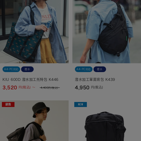
A4・PC対応
撥水
A4・PC対応
撥水
KIU 600D 潑水加工托特包 K446
潑水加工單肩背包 K439
3,520
4,950
円(税込) ～
円(税込)
4,400
円(税込)
銷售
NEW