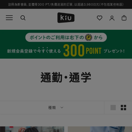
跳
註冊為新會員，並獲得300 PT/免費送貨的訂單，以超過3,980日元（不包括某些地區）
過
並
轉
到
內
容
通勤・通学
種類