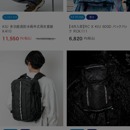
ユニセックス
A4・PC対応
撥水
KIU 多功能高防水兩件式雨衣套裝
【4月入荷】RC X KIU 600D バックパッ
K410
ク RCK111
11,550
6,820
円(税込)
円(税込)
16,500
円(税込)