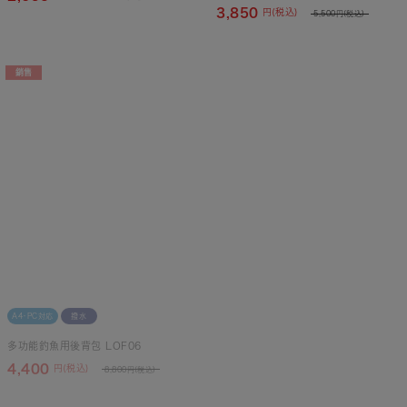
3,850
円(税込)
5,500
円(税込)
銷售
賣
A4・PC対応
撥水
A4・PC対応
撥水
多功能釣魚用後背包 LOF06
ペンドルトン_スクエアパデッドマルチパー
パストートバッグ K484
4,400
円(税込)
8,800
円(税込)
3,410
円(税込)
6,820
円(税込)