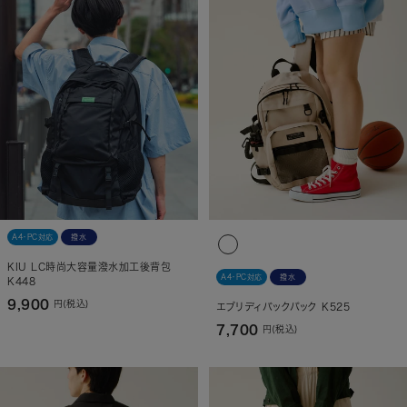
A4・PC対応
撥水
KIU LC時尚大容量潑水加工後背包
A4・PC対応
撥水
K448
9,900
円(税込)
エブリディバックパック K525
7,700
円(税込)