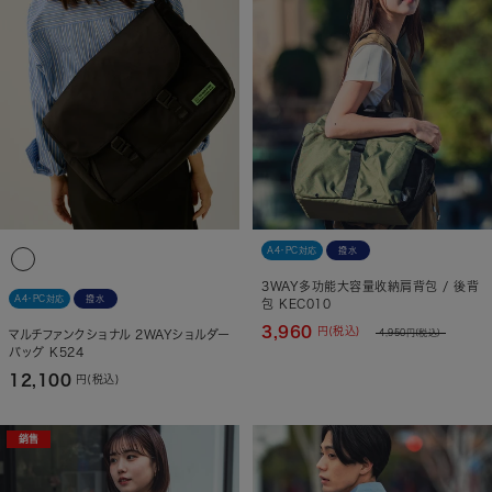
A4・PC対応
撥水
3WAY多功能大容量收納肩背包 / 後背
A4・PC対応
撥水
包 KEC010
3,960
円(税込)
マルチファンクショナル 2WAYショルダー
4,950
円(税込)
バッグ K524
12,100
円(税込)
銷售