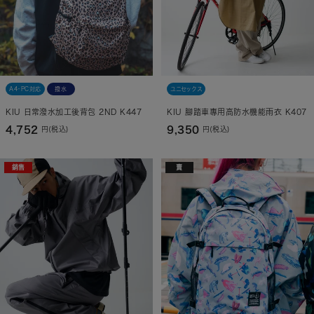
A4・PC対応
撥水
ユニセックス
KIU 日常潑水加工後背包 2ND K447
KIU 腳踏車專用高防水機能雨衣 K407
4,752
9,350
円(税込)
円(税込)
銷售
賣