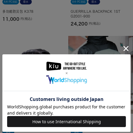
A4・PC対応
撥水
A4・PC対応
撥水
多功能防災包 K378
GUERRILLA BACKPACK 1ST
G2001-900
11,000
円(税込)
24,200
円(税込)
撥水
撥水