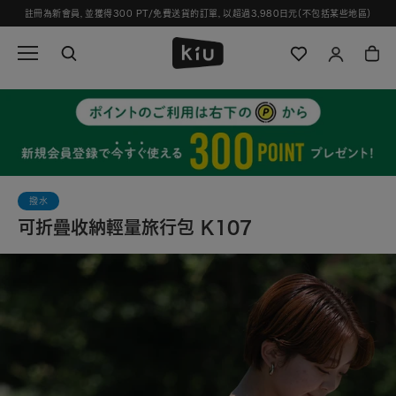
跳
註冊為新會員，並獲得300 PT/免費送貨的訂單，以超過3,980日元（不包括某些地區）
過
並
轉
到
內
容
撥水
可折疊收納輕量旅行包 K107