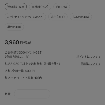
迷幻花（169）
庇護所（292）
豹（175）
ミッドナイトキャッツBG(666)
米色（911）
卡其色（906）
黑色（900）
3,960
円(税込)
会員登録で300ポイントGET
（登録方法はこちら）
ポイントについて >
税込3,980円以上で送料無料 （沖縄を除く）
送料について >
送料：全国一律 600 円
発送予定日：2～4営業日以内
數量