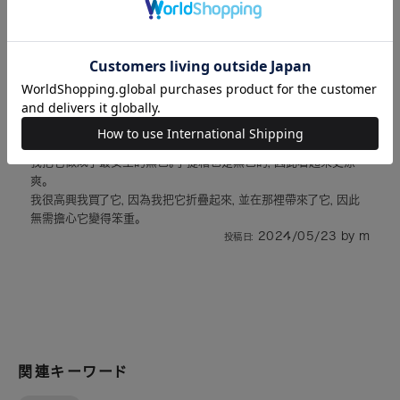
理解。
此產品的評論：
( 2 )
為孩子買
幾年前，我買了佩斯利圖案，真是太好了，這次我買了黑色！
我把它做成了最安全的黑色。手提箱也是黑色的，因此看起來更涼
爽。
我很高興我買了它，因為我把它折疊起來，並在那裡帶來了它，因此
無需擔心它變得笨重。
2024/05/23
by
m
投稿日:
関連キーワード