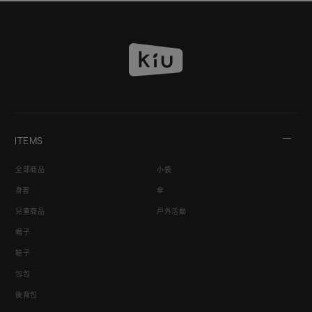
ITEMS
全部商品
小袋
身著
傘
兒童商品
戶外活動
帽子
鞋子
包包
後背包