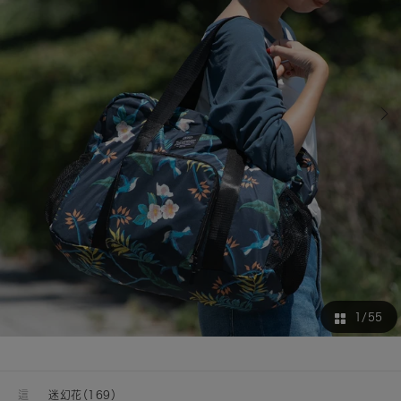
1
/55
這
迷幻花（169）