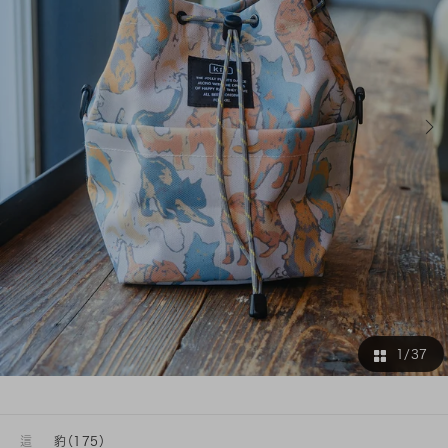
1
/37
這
豹（175）