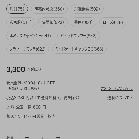
豹（175）
明亮的老虎（360）
飛濺偽裝（509）
彩色豹（511）
快樂花（523）
黑色（900）
ローズ(629)
ルミナスキャッツOF(641)
ビビッドフラワー(632)
フラワーカモフラ(622)
ミッドナイトキャッツBG(666)
3,300
円(税込)
会員登録で300ポイントGET
（登録方法はこちら）
ポイントについて >
税込3,980円以上で送料無料 （沖縄を除く）
送料について >
送料：全国一律 600 円
発送予定日：2～4営業日以内
數量