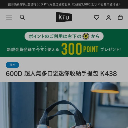
跳
註冊為新會員，並獲得300 PT/免費送貨的訂單，以超過3,980日元（不包括某些地區）
過
並
轉
到
內
容
撥水
600D 超人氣多口袋迷你收納手提包 K438