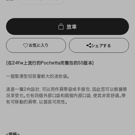
放車
お気に入り
シェアする
[在24fw上流行的Pochetta完整包的SS版本]
一個緊湊型但容量較大的迷你袋。
這是一種2向設計，可以用作肩帶袋或手提包，因此您可以根據情
況享受它。它有四個外部口袋和兩個內部口袋，使其非常舒適。帶
有可移動的肩帶，以提高可用性。
<規格>