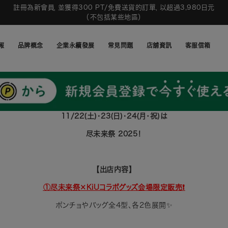
註冊為新會員，並獲得300 PT/免費送貨的訂單，以超過3,980日元
（不包括某些地區）
報
品牌概念
企業永續發展
常見問題
店舖資訊
客服信箱
報
品牌概念
企業永續發展
常見問題
店舖資訊
客服信箱
11/22(土)・23(日)・24(月･祝)は
尽未来祭 2025！
【出店内容】
①尽未来祭×KiUコラボグッズ会場限定販売❗️
ポンチョやバッグ全4型、各2色展開✨