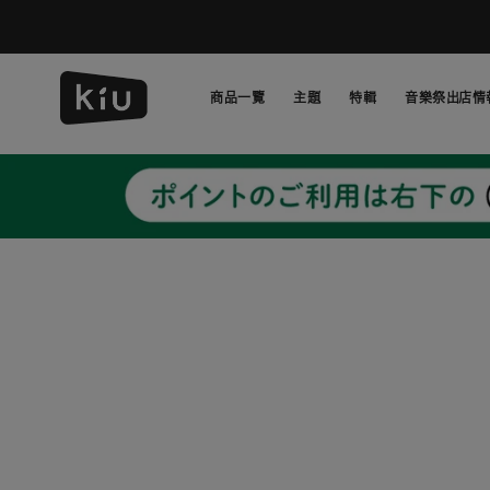
跳
過
並
轉
商品一覽
主題
特輯
音樂祭出店情
到
內
主題
特輯
音樂祭出店情
容