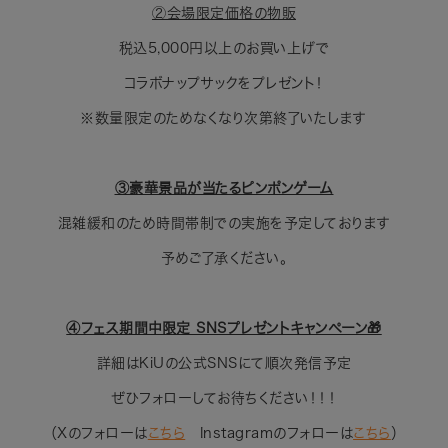
②会場限定価格の物販
税込5,000円以上のお買い上げで
コラボナップサックをプレゼント！
※数量限定のためなくなり次第終了いたします
③豪華景品が当たるピンポンゲーム
混雑緩和のため時間帯制での実施を予定しております
予めご了承ください。
④フェス期間中限定 SNSプレゼントキャンペーン🎁
詳細はKiUの公式SNSにて順次発信予定
ぜひフォローしてお待ちください！！！
（Xのフォローは
こちら
Instagramのフォローは
こちら
）