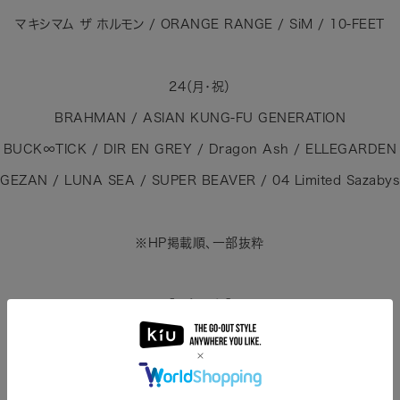
マキシマム ザ ホルモン / ORANGE RANGE / SiM / 10-FEET
24（月･祝）
BRAHMAN / ASIAN KUNG-FU GENERATION
BUCK∞TICK / DIR EN GREY / Dragon Ash / ELLEGARDEN
GEZAN / LUNA SEA / SUPER BEAVER / 04 Limited Sazabys
※HP掲載順、一部抜粋
【天気予報】
最高 17〜19℃ / 最低 7℃ 前後
降水確率 0〜10% ☀️