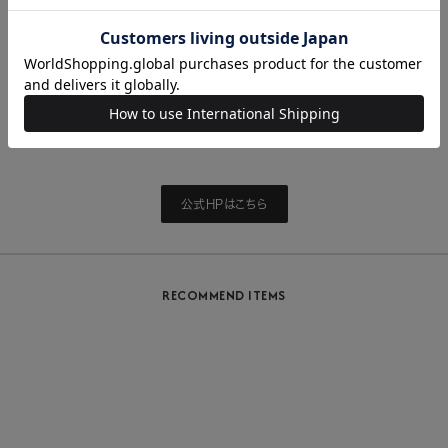
【会場】
幕張メッセ国際展示場9-11ホール
JR京葉線、武蔵野線「海浜幕張駅」から徒歩7分
公式HPはこちら
RECOMMEND ITEMS