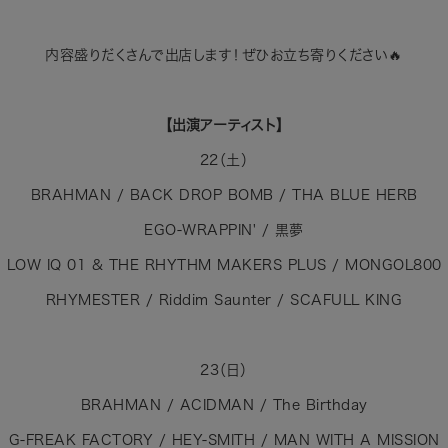
内容盛りだくさんで出店します！ぜひお立ち寄りください🔥
【出演アーティスト】
22（土）
BRAHMAN / BACK DROP BOMB / THA BLUE HERB
EGO-WRAPPIN' / 黒夢
LOW IQ 01 & THE RHYTHM MAKERS PLUS / MONGOL800
RHYMESTER / Riddim Saunter / SCAFULL KING
23（日）
BRAHMAN / ACIDMAN / The Birthday
G-FREAK FACTORY / HEY-SMITH / MAN WITH A MISSION