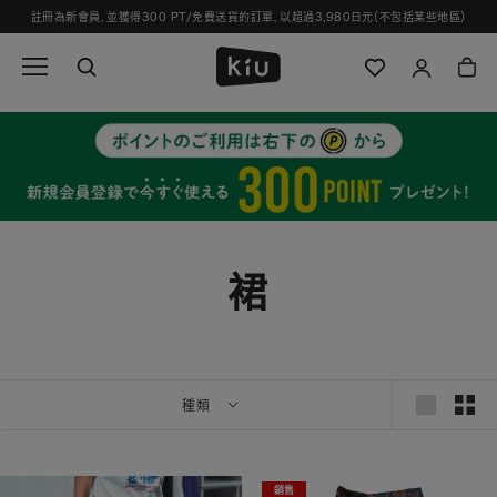
跳
註冊為新會員，並獲得300 PT/免費送貨的訂單，以超過3,980日元（不包括某些地區）
過
並
轉
到
內
容
裙
種類
銷售