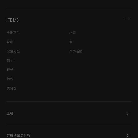
ITEMS
全部商品
小袋
身著
傘
兒童商品
戶外活動
帽子
鞋子
包包
後背包
主題
音樂祭出店情報