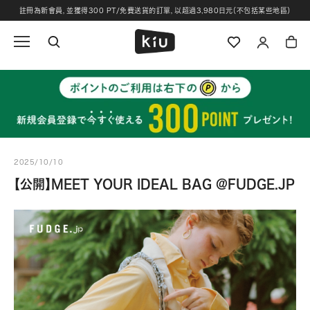
跳
註冊為新會員，並獲得300 PT/免費送貨的訂單，以超過3,980日元（不包括某些地區）
過
並
轉
到
內
容
2025/10/10
【公開】MEET YOUR IDEAL BAG @FUDGE.JP