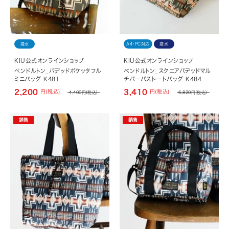
撥水
A4・PC対応
撥水
KIU公式オンラインショップ
KIU公式オンラインショップ
ペンドルトン_パデッドポケッタフル
ペンドルトン_スクエアパデッドマル
ミニバッグ K481
チパーパストートバッグ K484
2,200
3,410
円(税込)
円(税込)
4,400
円(税込)
6,820
円(税込)
銷售
銷售