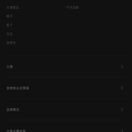
兒童商品
戶外活動
帽子
鞋子
包包
後背包
主題
音樂祭出店情報
品牌概念
企業永續發展