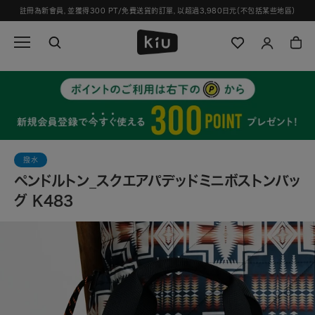
跳
註冊為新會員，並獲得300 PT/免費送貨的訂單，以超過3,980日元（不包括某些地區）
過
並
轉
到
內
容
撥水
ペンドルトン_スクエアパデッドミニボストンバッ
グ K483