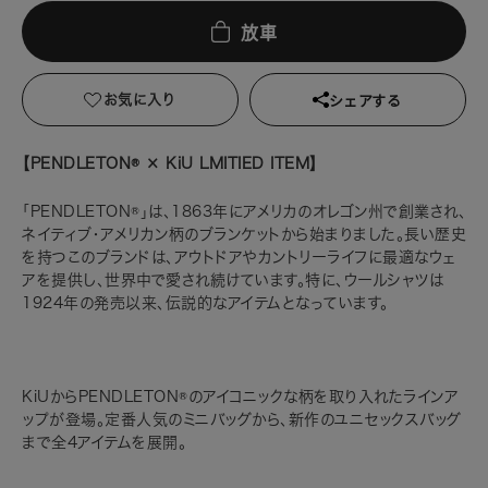
放車
お気に入り
シェアする
【PENDLETON® × KiU LMITIED ITEM】
「PENDLETON®」は、1863年にアメリカのオレゴン州で創業され、
ネイティブ・アメリカン柄のブランケットから始まりました。長い歴史
を持つこのブランドは、アウトドアやカントリーライフに最適なウェ
アを提供し、世界中で愛され続けています。特に、ウールシャツは
1924年の発売以来、伝説的なアイテムとなっています。
KiUからPENDLETON®のアイコニックな柄を取り入れたラインア
ップが登場。定番人気のミニバッグから、新作のユニセックスバッグ
まで全4アイテムを展開。