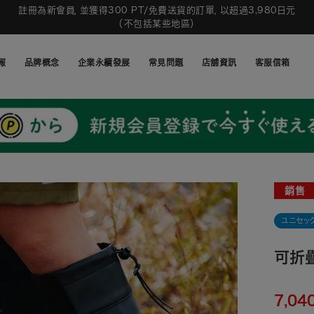
註冊為新會員，並獲得300 PT/免費送貨的訂單，以超過3,980日元
（不包括某些地區）
報
品牌概念
企業永續發展
常見問題
店舖資訊
客服信箱
報
品牌概念
企業永續發展
常見問題
店舖資訊
客服信箱
銷售
ユニセッ
可折疊
7,04