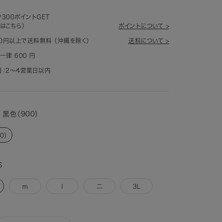
300ポイントGET
はこちら）
ポイントについて >
80円以上で送料無料 （沖縄を除く）
送料について >
一律 600 円
：2～4営業日以内
黑色（900）
0）
S
m
l
二
3L