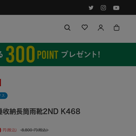
クス
收納長筒雨靴2ND K468
0
円(税込)
8,800
円(税込)