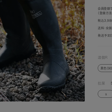
会員登録で
（登録方法
税込3,9
送料：全国
発送予定日
這個R
黑色（90
拉屎
s