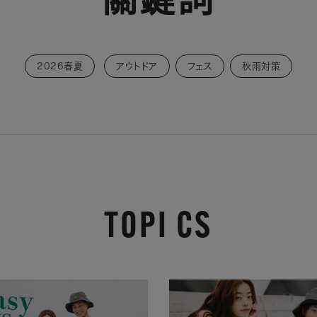
關鍵詞
2026春夏
アウトドア
フェス
秋雨対策
TOPI CS