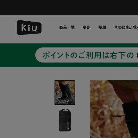
跳
過
並
轉
商品一覽
主題
特輯
音樂祭出店情
到
內
主題
特輯
音樂祭出店情
容