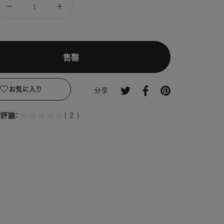
售罄
お気に入り
分享
評論：
( 2 )