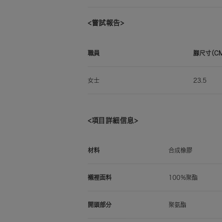
<嘗試報告>
職員
腳尺寸（C
女士
23.5
<項目詳細信息>
材料
合成橡膠
襯裡面料
100％聚酯
開頭部分
聚氨酯