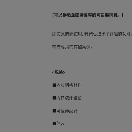
[可以捲起並隨身攜帶的可包裝雨靴。 】
即使長時間使用，我們也追求了舒適的功能
帶有專用的存儲案例。
<規格>
■內部網格材料
■內存泡沫鞋墊
■可拉伸設計
■包裝