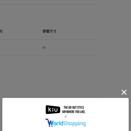
M）
穿著尺寸
m