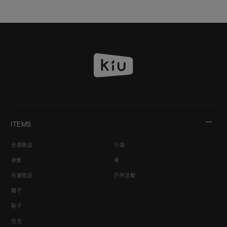
ITEMS
全部商品
小袋
身著
傘
兒童商品
戶外活動
帽子
鞋子
包包