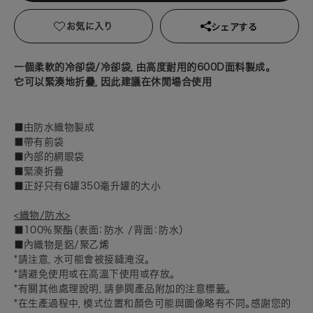
お気に入り
シェアする
一個柔軟的冷卻袋/冷卻袋，由高度耐用的600D面料製成。
它可以緊湊地折疊，因此建議在休閒場合使用
■由防水織物製成
■帶有前袋
■內部的網眼袋
■緊湊折疊
■正好只有6罐350毫升罐的大小
<織物/防水>
■100％聚酯（表面：防水 /背面：防水）
■內織物是鋁/聚乙烯
*請注意，水可能會被接縫淹沒。
*請避免使用或在高溫下使用或存放。
*有關其他處理說明，請參閱產品附加的注意標籤。
*在生產過程中，模式位置和顏色可能與圖像略有不同。感謝您的