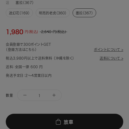
這
塞拉（367）
迷幻花（169）
明亮的老虎（360）
塞拉（367）
1,980
円(税込)
2,640
円(税込)
会員登録で300ポイントGET
（登録方法はこちら）
ポイントについて >
税込3,980円以上で送料無料 （沖縄を除く）
送料について >
送料：全国一律 600 円
発送予定日：2～4営業日以内
數量
放車