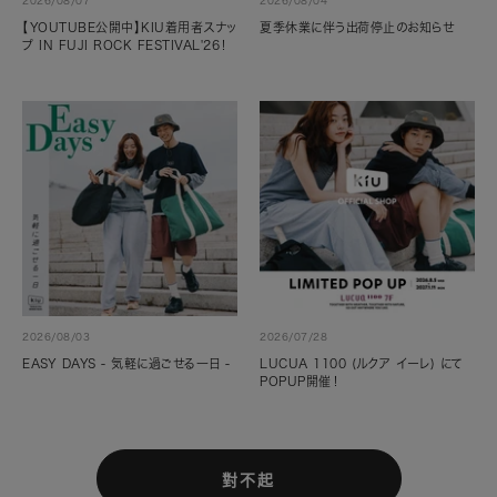
2026/08/07
2026/08/04
【YOUTUBE公開中】KIU着用者スナッ
夏季休業に伴う出荷停止のお知らせ
プ IN FUJI ROCK FESTIVAL'26！
2026/08/03
2026/07/28
EASY DAYS - 気軽に過ごせる一日 -
LUCUA 1100 (ルクア イーレ) にて
POPUP開催！
對不起