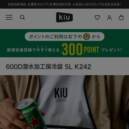
跳
註冊為新會員，並獲得300 PT/免費送貨的訂單，以超過3,980日元（不包括某些地區）
過
並
轉
到
內
容
600D潑水加工保冷袋 5L K242