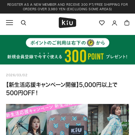
Skip
REGISTER AS A NEW MEMBER AND RECEIVE 300 PT/FREE SHIPPING FOR
to
ORDERS OVER 3,980 YEN (EXCLUDING SOME AREAS)
content
2026/03/02
【新生活応援キャンペーン開催】5,000円以上で
500円OFF！