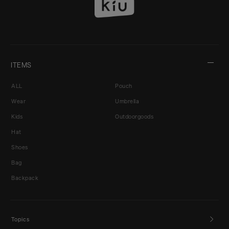
ITEMS
ALL
Pouch
Wear
Umbrella
Kids
Outdoorgoods
Hat
Shoes
Bag
Backpack
Topics