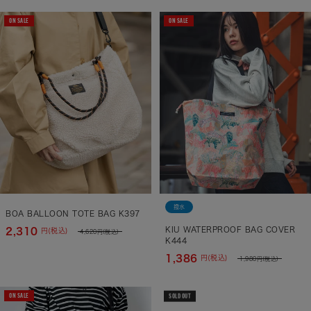
ON SALE
ON SALE
撥水
BOA BALLOON TOTE BAG K397
KIU WATERPROOF BAG COVER
2,310
円(税込)
4,620
円(税込)
K444
1,386
円(税込)
1,980
円(税込)
ON SALE
SOLD OUT