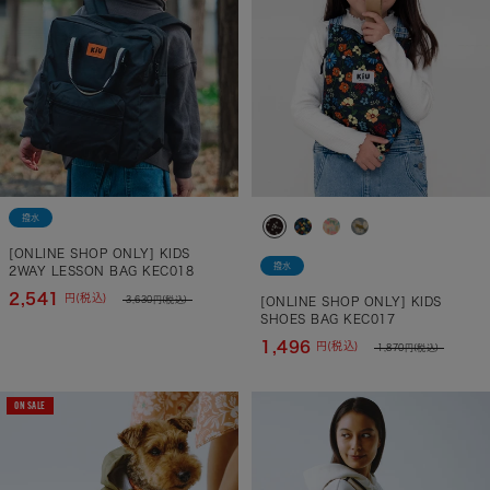
撥水
[ONLINE SHOP ONLY] KIDS
撥水
2WAY LESSON BAG KEC018
2,541
円(税込)
3,630
円(税込)
[ONLINE SHOP ONLY] KIDS
SHOES BAG KEC017
1,496
円(税込)
1,870
円(税込)
ON SALE