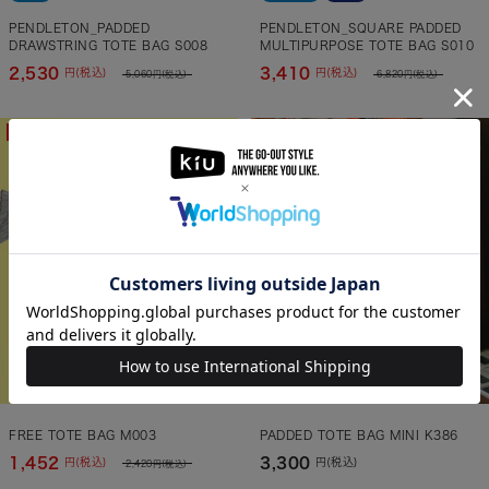
PENDLETON_PADDED
PENDLETON_SQUARE PADDED
DRAWSTRING TOTE BAG S008
MULTIPURPOSE TOTE BAG S010
2,530
3,410
円(税込)
円(税込)
5,060
円(税込)
6,820
円(税込)
ON SALE
FREE TOTE BAG M003
PADDED TOTE BAG MINI K386
1,452
3,300
円(税込)
円(税込)
2,420
円(税込)