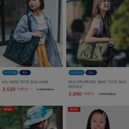
A4・PC対応
撥水
A4・PC対応
撥水
KIU 600D TOTE BAG K446
MULTIPURPOSE 3WAY TOTE BAG
KEC010
3,520
円(税込) ～
4,400
円(税込)
3,960
円(税込)
4,950
円(税込)
ON SALE
ON SALE