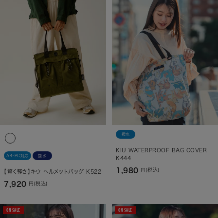
撥水
KIU WATERPROOF BAG COVER
A4・PC対応
撥水
K444
1,980
円(税込)
【驚く軽さ】キウ ヘルメットバッグ K522
7,920
円(税込)
ON SALE
ON SALE