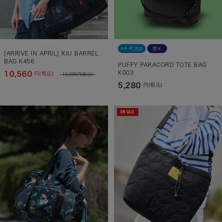
A4・PC対応
撥水
[ARRIVE IN APRIL] KIU BARREL
BAG K456
PUFFY PARACORD TOTE BAG
K003
10,560
円(税込)
13,200
円(税込)
5,280
円(税込)
ON SALE