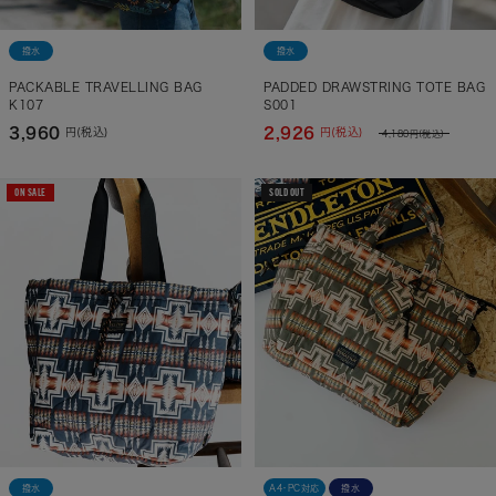
撥水
撥水
PACKABLE TRAVELLING BAG
PADDED DRAWSTRING TOTE BAG
K107
S001
3,960
2,926
円(税込)
円(税込)
4,180
円(税込)
ON SALE
SOLD OUT
撥水
A4・PC対応
撥水