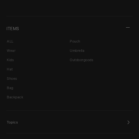
ITEMS
ALL
Pouch
Wear
Umbrella
Kids
Outdoorgoods
Hat
Shoes
Bag
Backpack
Topics