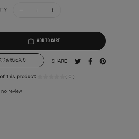
ITY
ADD TO CART
お気に入り
SHARE
of this product：
( 0 )
 no review