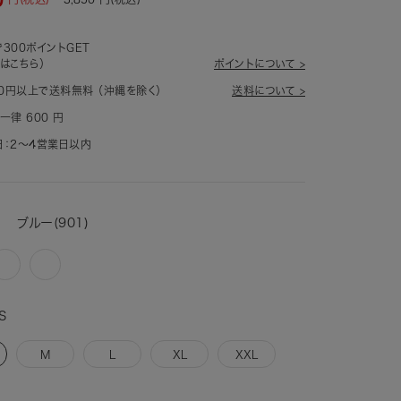
300ポイントGET
はこちら）
ポイントについて >
80円以上で送料無料 （沖縄を除く）
送料について >
一律 600 円
：2～4営業日以内
R
ブルー(901)
イ
ラ
エ
ベ
ロ
ン
S
ー
ダ
918)
ー
(938)
M
L
XL
XXL