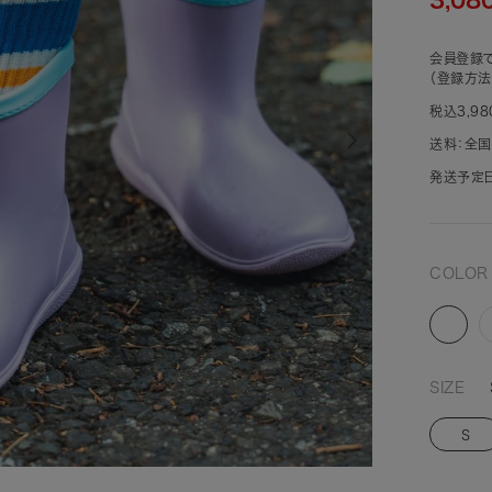
会員登録で
（登録方法
税込3,9
送料：全国
発送予定日
COLO
ブ
ル
ー
SIZE
(901)
(
S