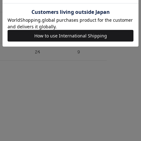
20
高さ
マチ
24
9