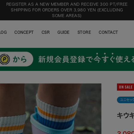
REGISTER AS A NEW MEMBER AND RECEIVE 300 PT/FREE
SHIPPING FOR ORDERS OVER 3,980 YEN (EXCLUDING
SOME AREAS)
LOG
CONCEPT
CSR
GUIDE
STORE
CONTACT
LOG
CONCEPT
CSR
GUIDE
STORE
CONTACT
ON SALE
ユニセッ
キウキ
3,08