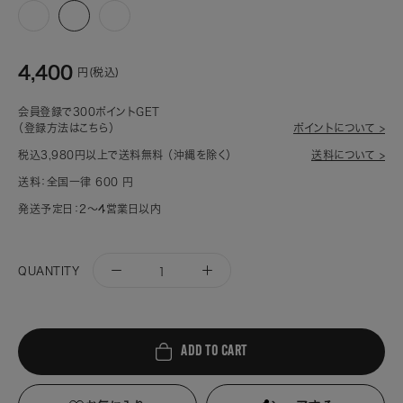
ア
カ
ブ
イ
ー
ラ
ボ
キ
ッ
4,400
リ
(906)
ク
円(税込)
ー
(900)
(967)
会員登録で300ポイントGET
（登録方法はこちら）
ポイントについて >
税込3,980円以上で送料無料 （沖縄を除く）
送料について >
送料：全国一律 600 円
発送予定日：2～4営業日以内
QUANTITY
ADD TO CART