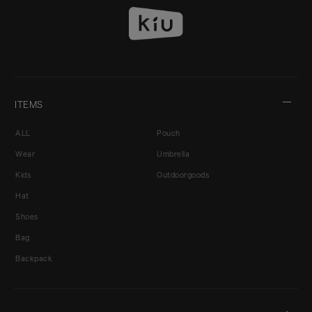
ITEMS
ALL
Pouch
Wear
Umbrella
Kids
Outdoorgoods
Hat
Shoes
Bag
Backpack