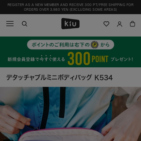
Skip
REGISTER AS A NEW MEMBER AND RECEIVE 300 PT/FREE SHIPPING FOR
to
ORDERS OVER 3,980 YEN (EXCLUDING SOME AREAS)
content
デタッチャブルミニボディバッグ K534